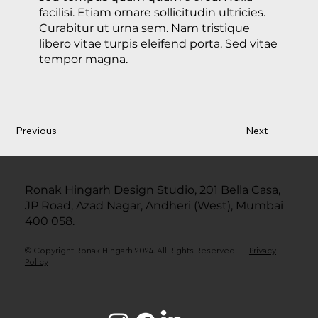
facilisi. Etiam ornare sollicitudin ultricies.
Curabitur ut urna sem. Nam tristique
libero vitae turpis eleifend porta. Sed vitae
tempor magna.
Previous
Next
Ronak Hingarh Design Studio, 201 Bella Casa,
JP Road, Azad Nagar, Andheri (West), Mumbai
400 058.
© Copyright Ronak Hingarh 2024. All Rights Reserved. |
Privacy
Policy