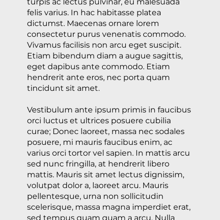
turpis ac lectus pulvinar, eu malesuada
felis varius. In hac habitasse platea
dictumst. Maecenas ornare lorem
consectetur purus venenatis commodo.
Vivamus facilisis non arcu eget suscipit.
Etiam bibendum diam a augue sagittis,
eget dapibus ante commodo. Etiam
hendrerit ante eros, nec porta quam
tincidunt sit amet.
Vestibulum ante ipsum primis in faucibus
orci luctus et ultrices posuere cubilia
curae; Donec laoreet, massa nec sodales
posuere, mi mauris faucibus enim, ac
varius orci tortor vel sapien. In mattis arcu
sed nunc fringilla, at hendrerit libero
mattis. Mauris sit amet lectus dignissim,
volutpat dolor a, laoreet arcu. Mauris
pellentesque, urna non sollicitudin
scelerisque, massa magna imperdiet erat,
sed tempus quam quam a arcu. Nulla